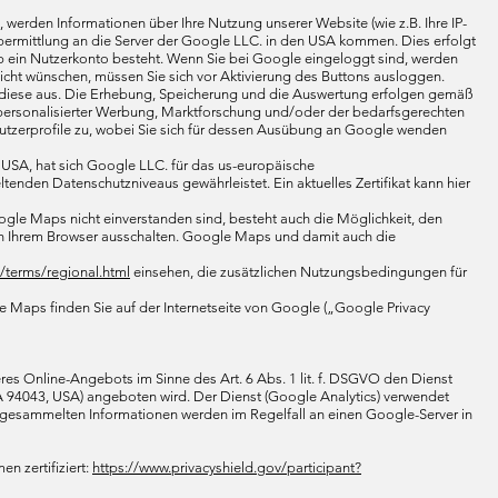
 werden Informationen über Ihre Nutzung unserer Website (wie z.B. Ihre IP-
Übermittlung an die Server der Google LLC. in den USA kommen. Dies erfolgt
b ein Nutzerkonto besteht. Wenn Sie bei Google eingeloggt sind, werden
icht wünschen, müssen Sie sich vor Aktivierung des Buttons ausloggen.
tet diese aus. Die Erhebung, Speicherung und die Auswertung erfolgen gemäß
g personalisierter Werbung, Marktforschung und/oder der bedarfsgerechten
utzerprofile zu, wobei Sie sich für dessen Ausübung an Google wenden
 USA, hat sich Google LLC. für das us-europäische
tenden Datenschutzniveaus gewährleistet. Ein aktuelles Zertifikat kann hier
le Maps nicht einverstanden sind, besteht auch die Möglichkeit, den
in Ihrem Browser ausschalten. Google Maps und damit auch die
s/terms/regional.html
einsehen, die zusätzlichen Nutzungsbedingungen für
aps finden Sie auf der Internetseite von Google („Google Privacy
es Online-Angebots im Sinne des Art. 6 Abs. 1 lit. f. DSGVO den Dienst
 94043, USA) angeboten wird. Der Dienst (Google Analytics) verwendet
 gesammelten Informationen werden im Regelfall an einen Google-Server in
n zertifiziert:
https://www.privacyshield.gov/participant?