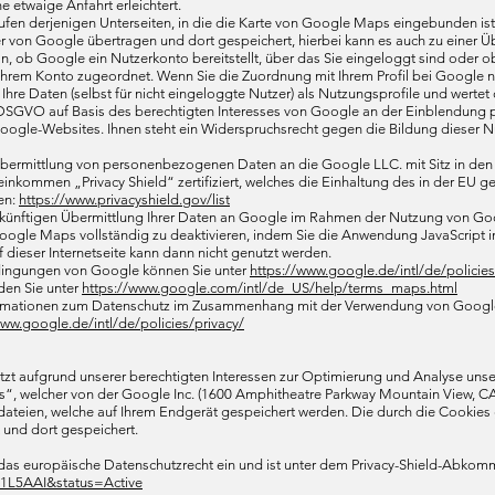
e etwaige Anfahrt erleichtert.
ufen derjenigen Unterseiten, in die die Karte von Google Maps eingebunden ist,
r von Google übertragen und dort gespeichert, hierbei kann es auch zu einer 
, ob Google ein Nutzerkonto bereitstellt, über das Sie eingeloggt sind oder o
 Ihrem Konto zugeordnet. Wenn Sie die Zuordnung mit Ihrem Profil bei Google n
Ihre Daten (selbst für nicht eingeloggte Nutzer) als Nutzungsprofile und wer
. f DSGVO auf Basis des berechtigten Interesses von Google an der Einblendun
oogle-Websites. Ihnen steht ein Widerspruchsrecht gegen die Bildung dieser N
 Übermittlung von personenbezogenen Daten an die Google LLC. mit Sitz in den
nkommen „Privacy Shield“ zertifiziert, welches die Einhaltung des in der EU gel
en:
https://www.privacyshield.gov/list
 künftigen Übermittlung Ihrer Daten an Google im Rahmen der Nutzung von Goog
ogle Maps vollständig zu deaktivieren, indem Sie die Anwendung JavaScript 
 dieser Internetseite kann dann nicht genutzt werden.
ingungen von Google können Sie unter
https://www.google.de/intl/de/policie
en Sie unter
https://www.google.com/intl/de_US/help/terms_maps.html
ormationen zum Datenschutz im Zusammenhang mit der Verwendung von Google M
www.google.de/intl/de/policies/privacy/
zt aufgrund unserer berechtigten Interessen zur Optimierung und Analyse unser
s“, welcher von der Google Inc. (1600 Amphitheatre Parkway Mountain View, CA
dateien, welche auf Ihrem Endgerät gespeichert werden. Die durch die Cookies
und dort gespeichert.
as europäische Datenschutzrecht ein und ist unter dem Privacy-Shield-Abkomme
1L5AAI&status=Active