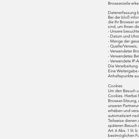
Browserzeile erk
Datenerfassung b
Bei der bloß info
die Ihr Browser a
sind, um Ihnen d
- Unsere besucht
- Datum und Uhrze
- Menge der gese
- Quelle/Verweis,
- Verwendeter Br
- Verwendetes Be
- Verwendete IP-A
Die Verarbeitung 
Eine Weitergabe o
Anhaltspunkte auf
Cookies
Um den Besuch un
Cookies. Hierbei
Browser-Sitzung, 
unseren Partneru
erheben und vera
automatisiert nac
Teilweise dienen 
späteren Besuch 
Art. 6 Abs. 1 lit
bestmöglichen Fun