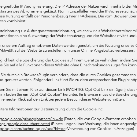
e greift die IP-Anonymisierung. Die IP-Adresse der Nutzer wird innerhalb der 
taaten des Abkommens gekürzt. Nur in Einzelfällen wird die IP-Adresse zunäch
ese Kürzung entfällt der Personenbezug Ihrer IP-Adresse. Die vom Browser über
ten kombiniert.
einbarung zur Auftragsdatenvereinbarung, welche wir als Websitebetreiber mit 
rmationen eine Auswertung der Websitenutzung und der Websiteaktivität und er
n unserem Auftrag erhobenen Daten werden genutzt, um die Nutzung unseres On
Aktivität auf der Website zu erstellen, um unser Online-Angebot zu verbessern.
lichkeit, die Speicherung der Cookies auf Ihrem Gerät zu verhindern, indem Si
ss Sie auf alle Funktionen dieser Website ohne Einschränkungen zugreifen könne
Sie durch ein Browser-Plugin verhindern, dass die durch Cookies gesammelten I
nc. genutzt werden. Folgender Link führt Sie zu dem entsprechenden Plugin: h
dern Sie mit einem Klick auf diesen Link (WICHTIG: Opt-Out-Link einfügen), dass
Link laden Sie ein „Opt-Out-Cookie“ herunter. Ihr Browser muss die Speicherung
in erneuter Klick auf den Link bei jedem Besuch dieser Website vonnöten.
eitere Informationen zur Datennutzung durch die Google Inc.:
s.google.com/privacy/partners?hl=de
(Daten, die von Google-Partnern erhoben
ings.google.de/authenticated
(Einstellungen über Werbung, die Ihnen angezeigt
es.google.com/technologies/ads?hl=de
(Verwendung von Cookies in Anzeigen)