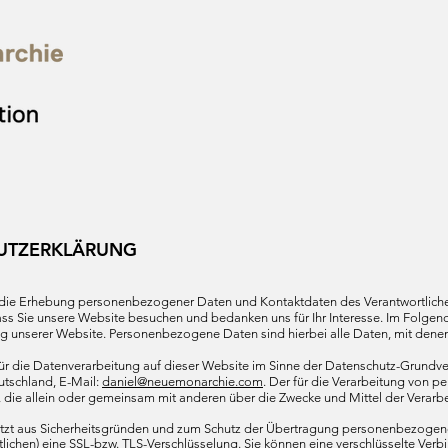
UTZERKLÄRUNG​
 die Erhebung personenbezogener Daten und Kontaktdaten des Verantwortlich
dass Sie unsere Website besuchen und bedanken uns für Ihr Interesse. Im Folg
 unserer Website. Personenbezogene Daten sind hierbei alle Daten, mit denen S
 für die Datenverarbeitung auf dieser Website im Sinne der Datenschutz-Gru
tschland, E-Mail:
daniel@neuemonarchie.com
. Der für die Verarbeitung von p
on, die allein oder gemeinsam mit anderen über die Zwecke und Mittel der Vera
tzt aus Sicherheitsgründen und zum Schutz der Übertragung personenbezogener 
lichen) eine SSL-bzw. TLS-Verschlüsselung. Sie können eine verschlüsselte Ver