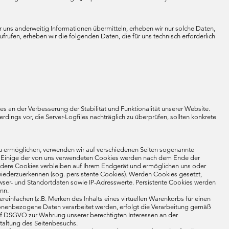
r uns anderweitig Informationen übermitteln, erheben wir nur solche Daten,
ufrufen, erheben wir die folgenden Daten, die für uns technisch erforderlich
es an der Verbesserung der Stabilität und Funktionalität unserer Website.
dings vor, die Server-Logfiles nachträglich zu überprüfen, sollten konkrete
u ermöglichen, verwenden wir auf verschiedenen Seiten sogenannte
en. Einige der von uns verwendeten Cookies werden nach dem Ende der
 Andere Cookies verbleiben auf Ihrem Endgerät und ermöglichen uns oder
wiederzuerkennen (sog. persistente Cookies). Werden Cookies gesetzt,
ser- und Standortdaten sowie IP-Adresswerte. Persistente Cookies werden
nn.
reinfachen (z.B. Merken des Inhalts eines virtuellen Warenkorbs für einen
sonenbezogene Daten verarbeitet werden, erfolgt die Verarbeitung gemäß
t. f DSGVO zur Wahrung unserer berechtigten Interessen an der
taltung des Seitenbesuchs.