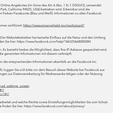
nline-Angebotes (im Sinne des Art. 6 Abs. 1 lit. f. DSGVO), verwendet
ark, California 94025, USA) betrieben wird. Erkennbar sind die
en Farben Facebooks (Blau und Weiß). Informationen zu allen Facebook-
en zertifiziert:
https://www.privacyshield.gov/participant?
 Der Websitebetreiber hat keinerlei Einfluss auf die Natur und den Umfang
finden Sie hier: https://www.facebook.com/help/186325668085084
. Es besteht hierbei die Möglichkeit, dass Ihre IP-Adresse gespeichert wird.
die genannten Informationen mit diesem verknüpft.
den die entsprechenden Informationen ebenfalls an die Facebook Inc.
t, loggen Sie sich bitte vor dem Besuch dieser Website bei Facebook aus
llungen zur Datenverarbeitung für Werbezwecke tätigen oder der Nutzung
=ad_settings_screen
#!/
?c=1#!/
beitet und welche Rechte sowie Einstellungsmöglichkeiten Sie zum Schutz
se finden Sie hier: https://www.facebook.com/about/privacy/