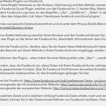
al-Media-Plugins von Facebook
berechtigten Interesses an der Analyse, Optimierung und dem Betrieb unseres O
 Facebook-Social-Plugin, welches von der Facebook Inc. (1 Hacker Way, Menlo P
dem Facebook-Logo bzw. an den Begriffen „Like“, „Gefällt mir“, „Teilen“ in d
ie über den folgenden Link: https://developers.facebook.com/docs/plugins/
t das europäische Datenschutzrecht ein und ist unter dem Privacy-Shield-Abkomm
GnywAAC&status=Active
 eine direkte Verbindung zwischen Ihrem Browser und den Facebook-Servern her.
 das Plugin an die Server der Facebook Inc. übermittelt. Informationen dazu 
iert die Facebook Inc. darüber, dass Sie als Nutzer diese Website besucht haben
 des Besuchs auf dieser Website in Ihrem Facebook-Konto eingeloggt, werden 
nktionen des Plugins – etwa indem Sie einen Beitrag teilen oder „liken“ –, wer
ndern, dass die Facebook. Inc. diese Daten mit Ihrem Facebook-Konto verknüpf
ie gespeicherten Cookies. Über Ihr Facebook-Profil können Sie weitere Einste
erbezwecke widersprechen. Zu den Einstellungen gelangen Sie hier:
ngen bei Facebook:
https://www.facebook.com/ads/preferences/?entry_product
ierungsseite der US-amerikanischen Website:
http://optout.aboutads.info/?c=2
ierungsseite der europäischen Website:
http://optout.networkadvertising.org/
 welchem Zweck und in welchem Umfang Facebook Daten erhebt, nutzt und verar
e haben, können Sie in den Datenschutzrichtlinien von Facebook nachlesen. Die