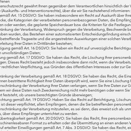
ffenen
enschutzrecht gewährt Ihnen gegenüber dem Verantwortlichen hinsichtlich de
 (Auskunfts- und Interventionsrechte), über die wir Sie nachstehend informieren:
 gemäß Art. 15 DSGVO: Sie haben insbesondere ein Recht auf Auskunft über Ih
cke, die Kategorien der verarbeiteten personenbezogenen Daten, die Empfän
n oder werden, die geplante Speicherdauer bzw. die Kriterien für die Festlegun
änkung der Verarbeitung, Widerspruch gegen die Verarbeitung, Beschwerde bei 
oben wurden, das Bestehen einer automatisierten Entscheidungsfindung einschlie
 betreffende Tragweite und die angestrebten Auswirkungen einer solchen Verarb
eitung Ihrer Daten in Drittländer bestehen;
htigung gemäß Art. 16 DSGVO: Sie haben ein Recht auf unverzügliche Berichtigun
n unvollständigen Daten;
hung gemäß Art. 17 DSGVO: Sie haben das Recht, die Löschung Ihrer personenb
en. Dieses Recht besteht jedoch insbesondere dann nicht, wenn die Verarbeit
er rechtlichen Verpflichtung, aus Gründen des öffentlichen Interesses oder z
chränkung der Verarbeitung gemäß Art. 18 DSGVO: Sie haben das Recht, die Ei
hnen bestrittene Richtigkeit Ihrer Daten überprüft wird, wenn Sie eine Löschu
Einschränkung der Verarbeitung Ihrer Daten verlangen, wenn Sie Ihre Daten z
em wir diese Daten nach Zweckerreichung nicht mehr benötigen oder wenn Sie 
t feststeht, ob unsere berechtigten Gründe überwiegen;
rrichtung gemäß Art. 19 DSGVO: Haben Sie das Recht auf Berichtigung, Löschu
 ist dieser verpflichtet, allen Empfängern, denen die Sie betreffenden perso
nschränkung der Verarbeitung mitzuteilen, es sei denn, dies erweist sich als 
u, über diese Empfänger unterrichtet zu werden.
übertragbarkeit gemäß Art. 20 DSGVO: Sie haben das Recht, Ihre personenbezoge
hinenlesebaren Format zu erhalten oder die Übermittlung an einen anderen Ver
ruf erteilter Einwilligungen gemäß Art. 7 Abs. 3 DSGVO: Sie haben das Recht, ein