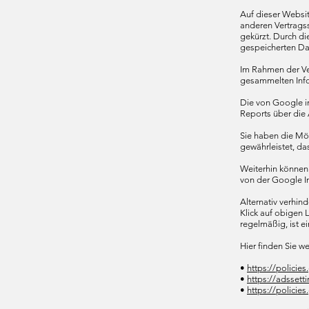
Auf dieser Websit
anderen Vertragss
gekürzt. Durch di
gespeicherten Da
Im Rahmen der Ver
gesammelten Info
Die von Google i
Reports über die 
Sie haben die Mög
gewährleistet, da
Weiterhin können 
von der Google I
Alternativ verhin
Klick auf obigen 
regelmäßig, ist e
Hier finden Sie w
•
https://policie
•
https://adssett
•
https://polici