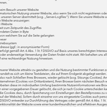
ennen.
eim Besuch unserer Website
rmatorischen Nutzung unserer Website, also wenn Sie sich nicht registrieren ode
n unseren Server übermittelt (sog. „Server-Logfiles“). Wenn Sie unsere Website a
ie Website anzuzeigen:
e Website
it zum Zeitpunkt des Zugriffes
ndeten Daten in Byte
 von welchem Sie auf die Seite gelangten
owser
triebssystem
dresse (ggf.: in anonymisierter Form)
erfolgt gemäß Art. 6 Abs. 1 lit. f DSGVO auf Basis unseres berechtigten Interess
der anderweitige Verwendung der Daten findet nicht statt. Wir behalten uns aller
 eine rechtswidrige Nutzung hinweisen.
serer Website attraktiv zu gestalten und die Nutzung bestimmter Funktionen z
 handelt es sich um kleine Textdateien, die auf Ihrem Endgerät abgelegt werd
also nach Schließen Ihres Browsers, wieder gelöscht (sog. Sitzungs-Cookies).
nternehmen (Cookies von Drittanbietern), Ihren Browser beim nächsten Besuch 
rbeiten diese im individuellen Umfang bestimmte Nutzerinformationen wie Brow
h einer vorgegebenen Dauer gelöscht, die sich je nach Cookie unterscheiden ka
die Cookies dazu, durch Speicherung von Einstellungen den Bestellprozess zu ve
auf der Website). Sofern durch einzelne von uns eingesetzte Cookies auch per
. b DSGVO entweder zur Durchführung des Vertrages oder gemäß Art. 6 Abs. 1 li
ktionalität der Website sowie einer kundenfreundlichen und effektiven Ausges