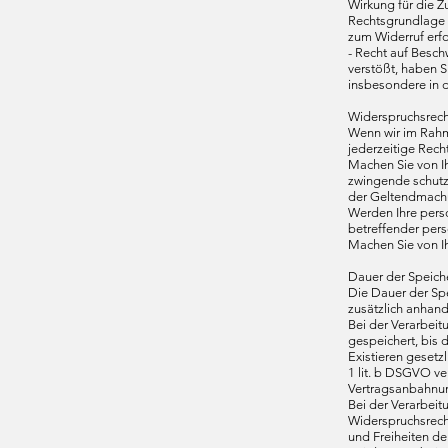
Wirkung für die Z
Rechtsgrundlage z
zum Widerruf erfo
- Recht auf Besc
verstößt, haben S
insbesondere in d
Widerspruchsrech
Wenn wir im Rahm
jederzeitige Rech
Machen Sie von I
zwingende schutz
der Geltendmachu
Werden Ihre pers
betreffender per
Machen Sie von I
Dauer der Speic
Die Dauer der Sp
zusätzlich anhand
Bei der Verarbei
gespeichert, bis d
Existieren gesetz
1 lit. b DSGVO ve
Vertragsanbahnung
Bei der Verarbeit
Widerspruchsrecht
und Freiheiten d