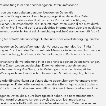
r Verarbeitung Ihrer personenbezogenen Daten umfassende
re von uns verarbeiteten personenbezogenen Daten, die
ger oder Kategorien von Empfängern, gegenüber denen Ihre Daten
g der Speicherdauer, das Bestehen eines Rechts auf Berichtigung,
einer Aufsichtsbehörde, die Herkunft Ihrer Daten, wenn diese nicht durch
ßlich Profiling und ggf. aussagekräftige Informationen über die involvierte
eitung, sowie Ihr Recht auf Unterrichtung, welche Garantien gemäß Art. 46
g Sie betreffender unrichtiger Daten und/oder Vervollständigung Ihrer bei
ezogenen Daten bei Vorliegen der Voraussetzungen des Art. 17 Abs. 1
ung zur Ausübung des Rechts auf freie Meinungsäußerung und Information,
ur Geltendmachung, Ausübung oder Verteidigung von Rechtsansprüchen
nschränkung der Verarbeitung Ihrer personenbezogenen Daten zu verlangen,
ng Ihrer Daten wegen unzulässiger Datenverarbeitung ablehnen und
ur Geltendmachung, Ausübung oder Verteidigung von Rechtsansprüchen
Widerspruch aus Gründen Ihrer besonderen Situation eingelegt haben,
ng oder Einschränkung der Verarbeitung gegenüber dem Verantwortlichen
nenbezogenen Daten offengelegt wurden, diese Berichtigung oder Löschung
unmöglich oder ist mit einem unverhältnismäßigen Aufwand verbunden. Ihnen
nen Daten, die Sie uns bereitgestellt haben, in einem strukturierten,
antwortlichen zu verlangen, soweit dies technisch machbar ist;
e einmal erteilte Einwilligung in die Verarbeitung von Daten jederzeit mit