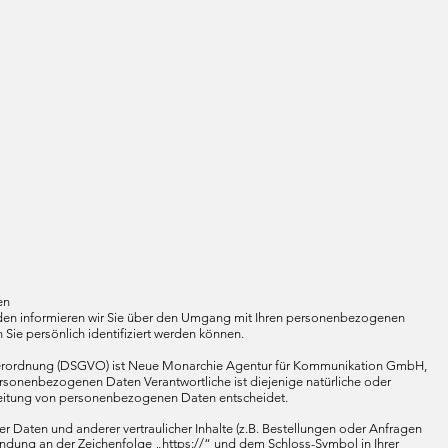
en
enden informieren wir Sie über den Umgang mit Ihren personenbezogenen
ie persönlich identifiziert werden können.
ndverordnung (DSGVO) ist Neue Monarchie Agentur für Kommunikation GmbH,
ersonenbezogenen Daten Verantwortliche ist diejenige natürliche oder
rbeitung von personenbezogenen Daten entscheidet.
Daten und anderer vertraulicher Inhalte (z.B. Bestellungen oder Anfragen
bindung an der Zeichenfolge „https://“ und dem Schloss-Symbol in Ihrer