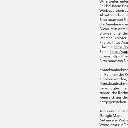
Wir arbeiten unte
Fall bei Ihrem Be
Werbepartnern zu
Absätze individue
Bitte beachten Si
die Annahme von C
Diese ist in dem 
Browser unter den
Internet Explorer:
Firefox:
https://s
Chrome:
https:/
Safari:
https://su
Opera:
https://h
Bitte beachten Si
Kontaktaufnahm
Im Rahmen der Ko
erhoben werden, i
Kontaktaufnahme 
berechtigtes Inte
zusätzliche Recht
wenn sich aus den
entgegenstehen.
Tools und Sonsti
Google Maps
Auf unserer Webs
Webdienst zur Dar