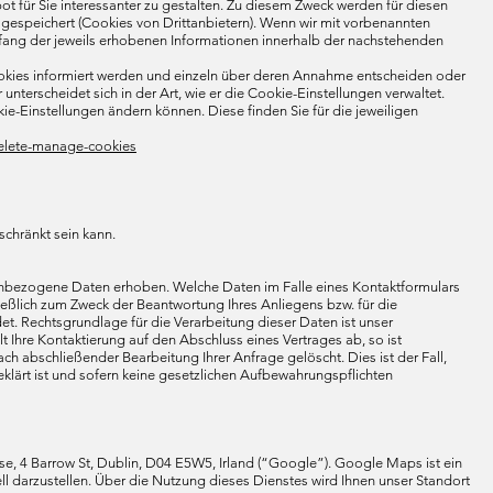
 für Sie interessanter zu gestalten. Zu diesem Zweck werden für diesen
 gespeichert (Cookies von Drittanbietern). Wenn wir mit vorbenannten
ang der jeweils erhobenen Informationen innerhalb der nachstehenden
Cookies informiert werden und einzeln über deren Annahme entscheiden oder
terscheidet sich in der Art, wie er die Cookie-Einstellungen verwaltet.
kie-Einstellungen ändern können. Diese finden Sie für die jeweiligen
delete-manage-cookies
schränkt sein kann.
enbezogene Daten erhoben. Welche Daten im Falle eines Kontaktformulars
ießlich zum Zweck der Beantwortung Ihres Anliegens bzw. für die
. Rechtsgrundlage für die Verarbeitung dieser Daten ist unser
t Ihre Kontaktierung auf den Abschluss eines Vertrages ab, so ist
ch abschließender Bearbeitung Ihrer Anfrage gelöscht. Dies ist der Fall,
lärt ist und sofern keine gesetzlichen Aufbewahrungspflichten
, 4 Barrow St, Dublin, D04 E5W5, Irland (“Google”). Google Maps ist ein
ll darzustellen. Über die Nutzung dieses Dienstes wird Ihnen unser Standort