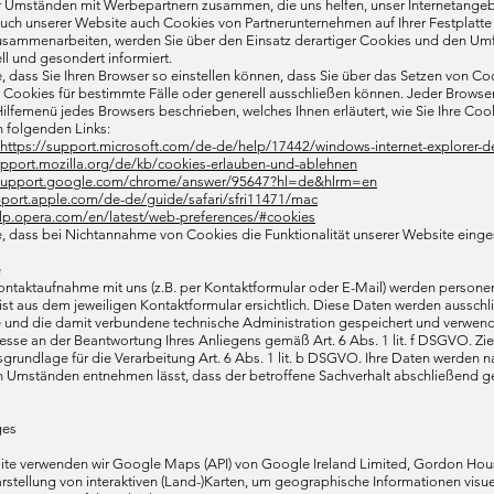
r Umständen mit Werbepartnern zusammen, die uns helfen, unser Internetangebot
such unserer Website auch Cookies von Partnerunternehmen auf Ihrer Festplatte
sammenarbeiten, werden Sie über den Einsatz derartiger Cookies und den Umf
ll und gesondert informiert.
e, dass Sie Ihren Browser so einstellen können, dass Sie über das Setzen von 
ookies für bestimmte Fälle oder generell ausschließen können. Jeder Browser un
Hilfemenü jedes Browsers beschrieben, welches Ihnen erläutert, wie Sie Ihre Coo
 folgenden Links:
https://support.microsoft.com/de-de/help/17442/windows-internet-explorer-
upport.mozilla.org/de/kb/cookies-erlauben-und-ablehnen
/support.google.com/chrome/answer/95647?hl=de&hlrm=en
pport.apple.com/de-de/guide/safari/sfri11471/mac
elp.opera.com/en/latest/web-preferences/#cookies
e, dass bei Nichtannahme von Cookies die Funktionalität unserer Website einge
e
ntaktaufnahme mit uns (z.B. per Kontaktformular oder E-Mail) werden person
st aus dem jeweiligen Kontaktformular ersichtlich. Diese Daten werden ausschl
und die damit verbundene technische Administration gespeichert und verwendet
resse an der Beantwortung Ihres Anliegens gemäß Art. 6 Abs. 1 lit. f DSGVO. Ziel
sgrundlage für die Verarbeitung Art. 6 Abs. 1 lit. b DSGVO. Ihre Daten werden na
 Umständen entnehmen lässt, dass der betroffene Sachverhalt abschließend gek
ges
ite verwenden wir Google Maps (API) von Google Ireland Limited, Gordon House
stellung von interaktiven (Land-)Karten, um geographische Informationen visue