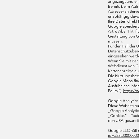
angezeigt und ein
Bereits beim Aufr
Adresse) an Serve
unabhängig davon
Ihre Daten direkt
Google speichert 
Art. 6 Abs. 1 lit
Gestaltung von G
müssen.
Für den Fall der
Datenschutzüberei
eingesehen werd
Wenn Sie mit der
Webdienst von Go
Kartenanzeige auf
Die Nutzungsbed
Google Maps find
Ausführliche Inf
Policy“):
https://
Google Analytics
Diese Website nut
„Google Analytic
„Cookies“ – Text
den USA gesandt 
Google LLC hält d
id=a2zt00000000