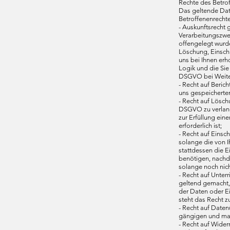
Rechte des Betro
Das geltende Dat
Betroffenenrechte
- Auskunftsrecht
Verarbeitungszwe
offengelegt wurde
Löschung, Einschr
uns bei Ihnen erh
Logik und die Sie
DSGVO bei Weiterl
- Recht auf Beric
uns gespeicherte
- Recht auf Lösc
DSGVO zu verlang
zur Erfüllung ein
erforderlich ist;
- Recht auf Eins
solange die von I
stattdessen die 
benötigen, nachd
solange noch nich
- Recht auf Unte
geltend gemacht,
der Daten oder Ei
steht das Recht z
- Recht auf Daten
gängigen und masc
- Recht auf Wider