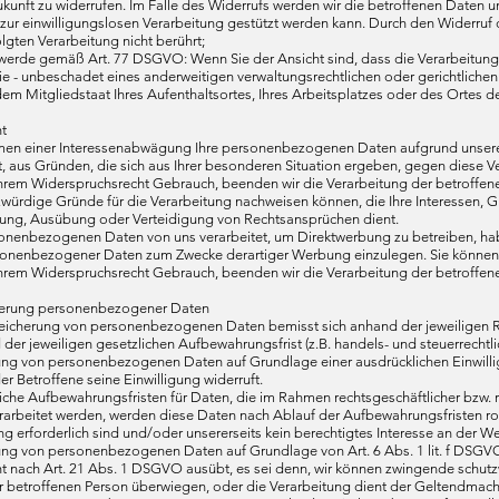
ukunft zu widerrufen. Im Falle des Widerrufs werden wir die betroffenen Daten un
ur einwilligungslosen Verarbeitung gestützt werden kann. Durch den Widerruf d
lgten Verarbeitung nicht berührt;
hwerde gemäß Art. 77 DSGVO: Wenn Sie der Ansicht sind, dass die Verarbeit
ie - unbeschadet eines anderweitigen verwaltungsrechtlichen oder gerichtliche
em Mitgliedstaat Ihres Aufenthaltsortes, Ihres Arbeitsplatzes oder des Ortes 
t
en einer Interessenabwägung Ihre personenbezogenen Daten aufgrund unseres
t, aus Gründen, die sich aus Ihrer besonderen Situation ergeben, gegen diese V
hrem Widerspruchsrecht Gebrauch, beenden wir die Verarbeitung der betroffenen
würdige Gründe für die Verarbeitung nachweisen können, die Ihre Interessen, 
ng, Ausübung oder Verteidigung von Rechtsansprüchen dient.
onenbezogenen Daten von uns verarbeitet, um Direktwerbung zu betreiben, habe
sonenbezogener Daten zum Zwecke derartiger Werbung einzulegen. Sie können
hrem Widerspruchsrecht Gebrauch, beenden wir die Verarbeitung der betroffe
herung personenbezogener Daten
eicherung von personenbezogenen Daten bemisst sich anhand der jeweiligen R
 der jeweiligen gesetzlichen Aufbewahrungsfrist (z.B. handels- und steuerrechtl
tung von personenbezogenen Daten auf Grundlage einer ausdrücklichen Einwilli
er Betroffene seine Einwilligung widerruft.
liche Aufbewahrungsfristen für Daten, die im Rahmen rechtsgeschäftlicher bzw. 
rarbeitet werden, werden diese Daten nach Ablauf der Aufbewahrungsfristen rou
 erforderlich sind und/oder unsererseits kein berechtigtes Interesse an der We
ung von personenbezogenen Daten auf Grundlage von Art. 6 Abs. 1 lit. f DSGVO
 nach Art. 21 Abs. 1 DSGVO ausübt, es sei denn, wir können zwingende schutzw
er betroffenen Person überwiegen, oder die Verarbeitung dient der Geltendma